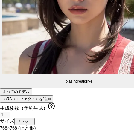
blazingrealdrive
すべてのモデル
LoRA（エフェクト）を追加
生成枚数（予約生成）
サイズ
リセット
768×768
(正方形)