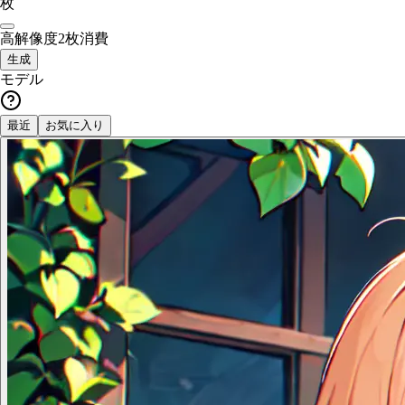
枚
高解像度
2枚消費
生成
モデル
最近
お気に入り