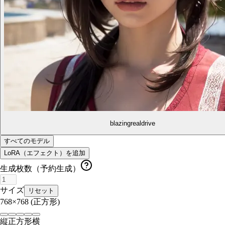
blazingrealdrive
すべてのモデル
LoRA（エフェクト）を追加
生成枚数（予約生成）
サイズ
リセット
768×768
(正方形)
縦
正方形
横