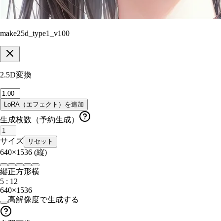
make25d_type1_v100
2.5D変換
LoRA（エフェクト）を追加
生成枚数（予約生成）
サイズ
リセット
640×1536
(縦)
縦
正方形
横
5 : 12
640×1536
高解像度で生成する