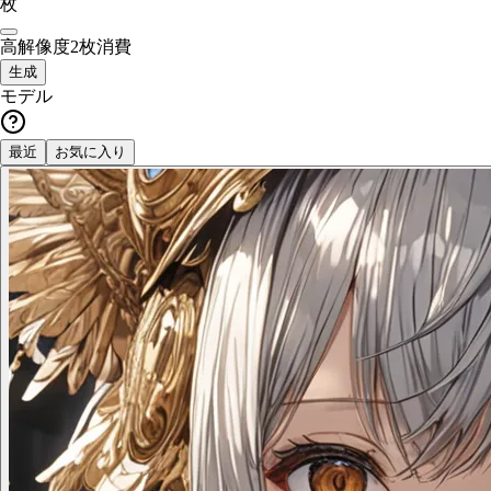
枚
高解像度
2枚消費
生成
モデル
最近
お気に入り