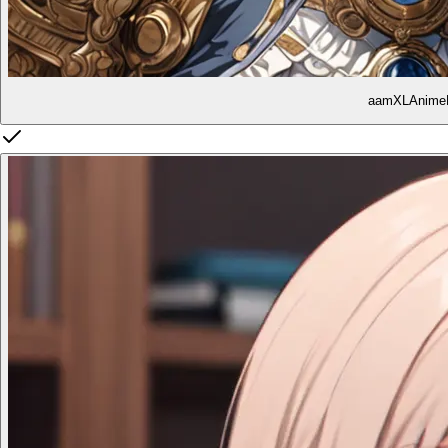
aamXLAnime