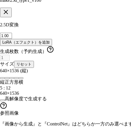
make25d_type1_v100
2.5D変換
LoRA（エフェクト）を追加
生成枚数（予約生成）
サイズ
リセット
640×1536
(縦)
縦
正方形
横
5 : 12
640×1536
高解像度で生成する
参照画像
『画像から生成』と『ControlNet』はどちらか一方のみ選