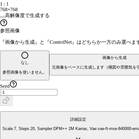
1 : 1
768×768
高解像度で生成する
参照画像
『画像から生成』と『ControlNet』はどちらか一方のみ選
画像から生成
なし
元画像をベースに生成します（構図や雰囲気を
参照画像を使いません。
Seed
詳細設定
Scale:
7
, Steps:
20
, Sampler:
DPM++ 2M Karras
, Vae:
vae-ft-mse-840000-em