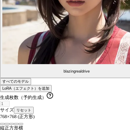
blazingrealdrive
すべてのモデル
LoRA（エフェクト）を追加
生成枚数（予約生成）
サイズ
リセット
768×768
(正方形)
縦
正方形
横