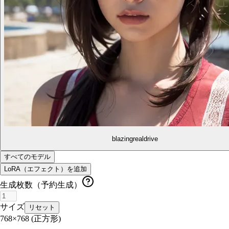
blazingrealdrive
すべてのモデル
LoRA（エフェクト）を追加
生成枚数（予約生成）
サイズ
リセット
768×768
(正方形)