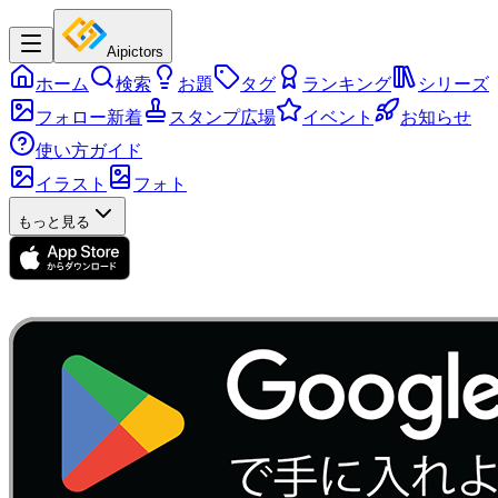
Aipictors
ホーム
検索
お題
タグ
ランキング
シリーズ
フォロー新着
スタンプ広場
イベント
お知らせ
使い方ガイド
イラスト
フォト
もっと見る