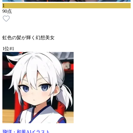
1
90
点
虹色の髪が輝く幻想美女
1位
#
1
飛瑳・和風AIイラスト