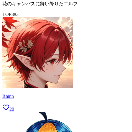
花のキャンバスに舞い降りたエルフ
TOP3
#
3
Rhinn
20