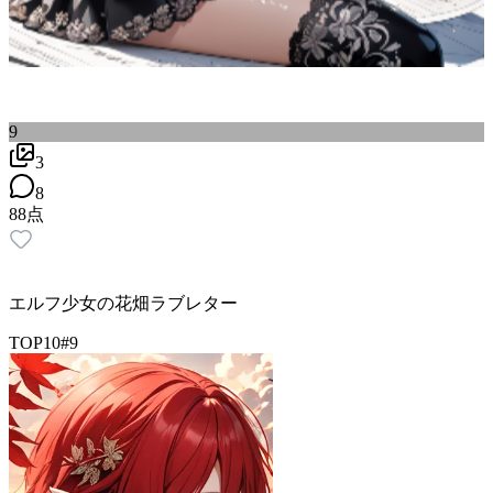
9
3
8
88
点
エルフ少女の花畑ラブレター
TOP10
#
9