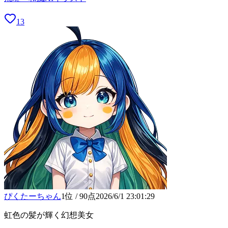
13
ぴくたーちゃん
1位
/
90
点
2026/6/1 23:01:29
虹色の髪が輝く幻想美女