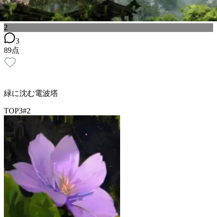
2
3
89
点
緑に沈む電波塔
TOP3
#
2