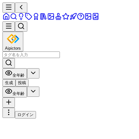
Aipictors
全年齢
生成
投稿
全年齢
ログイン