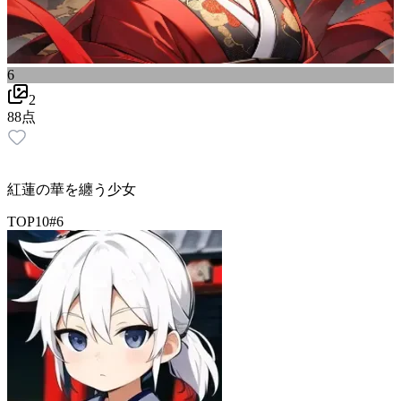
6
2
88
点
紅蓮の華を纏う少女
TOP10
#
6