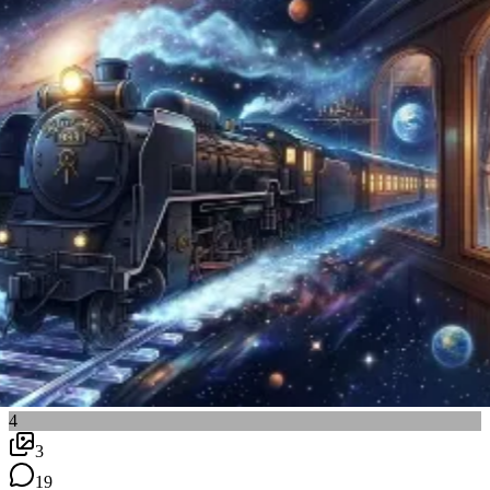
4
3
19