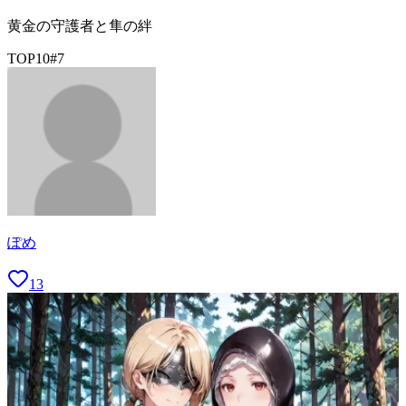
黄金の守護者と隼の絆
TOP10
#
7
ぽめ
13