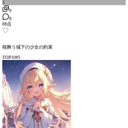
5
9
8
88
点
桜舞う城下の少女の約束
TOP10
#
5