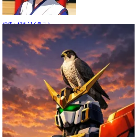
飛瑳・和風AIイラスト
25