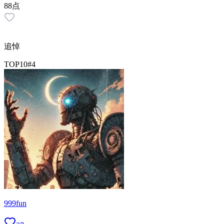
88
点
追悼
TOP10
#
4
999fun