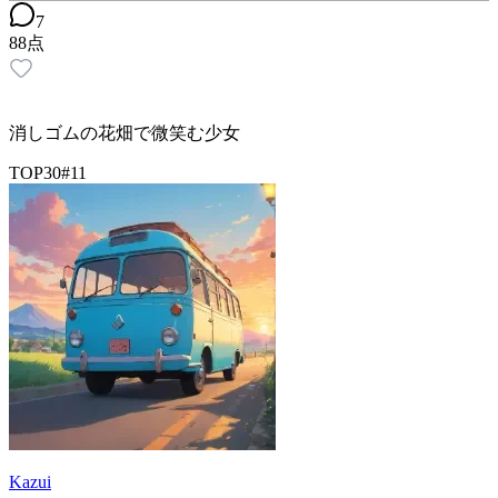
7
88
点
消しゴムの花畑で微笑む少女
TOP30
#
11
Kazui