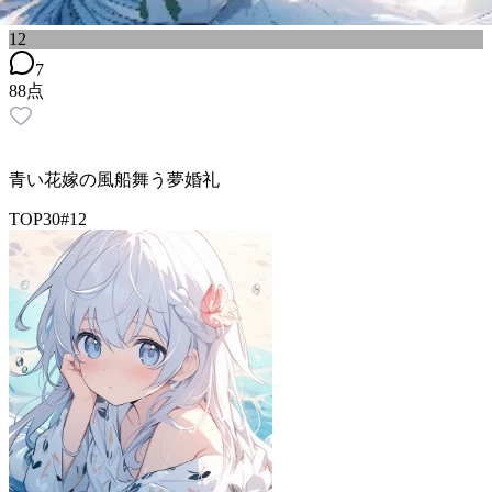
12
7
88
点
青い花嫁の風船舞う夢婚礼
TOP30
#
12