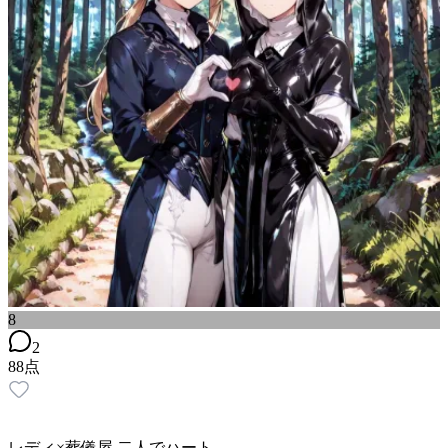
8
2
88
点
レディ×葬儀屋 二人でハート