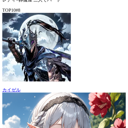
TOP10
#
8
カイゼル
30