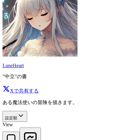
LuneHeart
”中立”の書
Xで共有する
ある魔法使いの冒険を描きます。
設定順
View