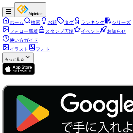
Aipictors
ホーム
検索
お題
タグ
ランキング
シリーズ
フォロー新着
スタンプ広場
イベント
お知らせ
使い方ガイド
イラスト
フォト
もっと見る