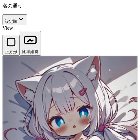
名の通り
設定順
View
正方形
比率維持