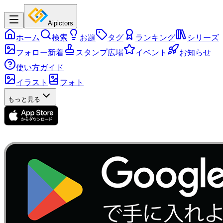
Aipictors
ホーム
検索
お題
タグ
ランキング
シリーズ
フォロー新着
スタンプ広場
イベント
お知らせ
使い方ガイド
イラスト
フォト
もっと見る