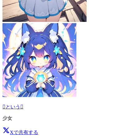
𠄔という𠆭
少女
Xで共有する